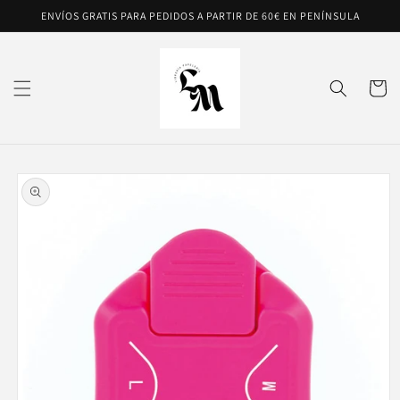
Ir
ENVÍOS GRATIS PARA PEDIDOS A PARTIR DE 60€ EN PENÍNSULA
directamente
al contenido
Carrito
Ir
directamente
a la
información
del producto