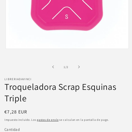
Abrir
elemento
multimedia
1
de
1
/
2
en
una
ventana
LIBRERIADAVINCI
modal
Troqueladora Scrap Esquinas
Triple
Precio
€7,28 EUR
habitual
Impuesto incluido. Los
gastos de envío
se calculan en la pantalla de pago.
Cantidad