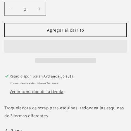
Reducir
Aumentar
cantidad
cantidad
para
para
Troqueladora
Troqueladora
Agregar al carrito
Scrap
Scrap
Esquinas
Esquinas
Triple
Triple
Retiro disponible en
Avd andalucia, 17
Normalmente está listo en 24 horas
Ver información de la tienda
Troqueladora de scrap para esquinas, redondea las esquinas
de 3 formas diferentes.
Share