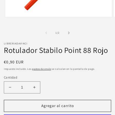
Abrir
A
elemento
e
multimedia
m
1
2
de
1
/
2
en
e
una
u
ventana
v
LIBRERIADAVINCI
modal
m
Rotulador Stabilo Point 88 Rojo
Precio
€0,90 EUR
habitual
Impuesto incluido. Los
gastos de envío
se calculan en la pantalla de pago.
Cantidad
Reducir
Aumentar
cantidad
cantidad
para
para
Rotulador
Rotulador
Agregar al carrito
Stabilo
Stabilo