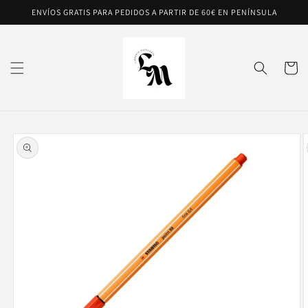
Ir
ENVÍOS GRATIS PARA PEDIDOS A PARTIR DE 60€ EN PENÍNSULA
directamente
al contenido
Carrito
Ir
directamente
a la
información
del producto