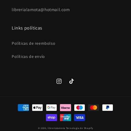
librerialamota@hotmail.com
Links políticas
Políticas de reembolso
Políticas de envío
Instagram
TikTok
Formas
de
pago
© 2026,
librerialamota
Tecnología de Shopify