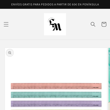
Ir
ENVÍOS GRATIS PARA PEDIDOS A PARTIR DE 60€ EN PENÍNSULA
directamente
al contenido
Carrito
Ir
directamente
a la
información
del producto