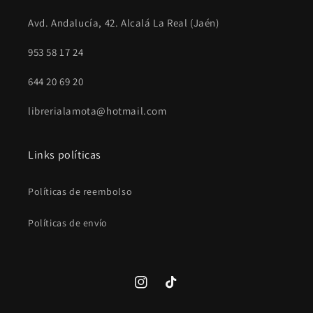
Avd. Andalucía, 42. Alcalá La Real (Jaén)
953 58 17 24
644 20 69 20
librerialamota@hotmail.com
Links políticas
Políticas de reembolso
Políticas de envío
Instagram
TikTok