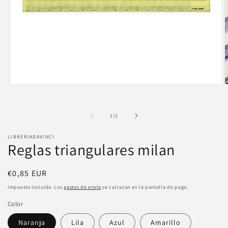
Abrir
A
elemento
e
multimedia
m
1
2
de
1
/
2
en
e
una
u
ventana
v
LIBRERIADAVINCI
modal
m
Reglas triangulares milan
Precio
€0,85 EUR
habitual
Impuesto incluido. Los
gastos de envío
se calculan en la pantalla de pago.
Color
Naranja
Lila
Azul
Amarillo