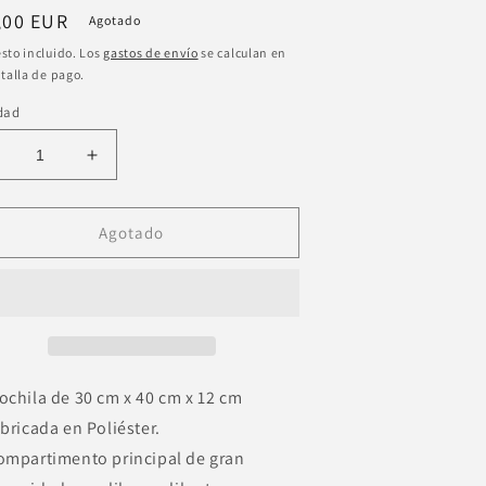
cio
,00 EUR
Agotado
itual
sto incluido. Los
gastos de envío
se calculan en
talla de pago.
dad
educir
Aumentar
antidad
cantidad
ara
para
ochila
Mochila
Agotado
epe
Pepe
eans
Jeans
ecca
Becca
2
ompartimentos
compartimentos
0cm
40cm
ochila de 30 cm x 40 cm x 12 cm
abricada en Poliéster.
ompartimento principal de gran