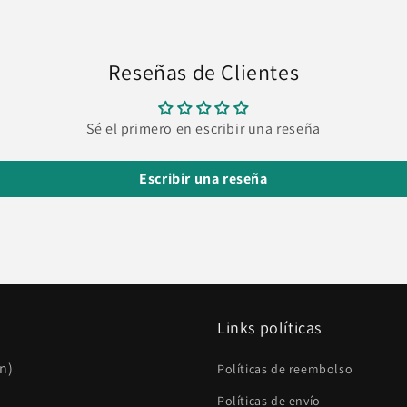
una
ventana
modal
Reseñas de Clientes
Sé el primero en escribir una reseña
Escribir una reseña
Links políticas
én)
Políticas de reembolso
Políticas de envío