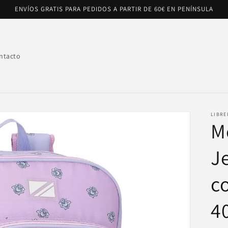
ENVÍOS GRATIS PARA PEDIDOS A PARTIR DE 60€ EN PENÍNSULA
ntacto
LIBRE
M
J
c
4