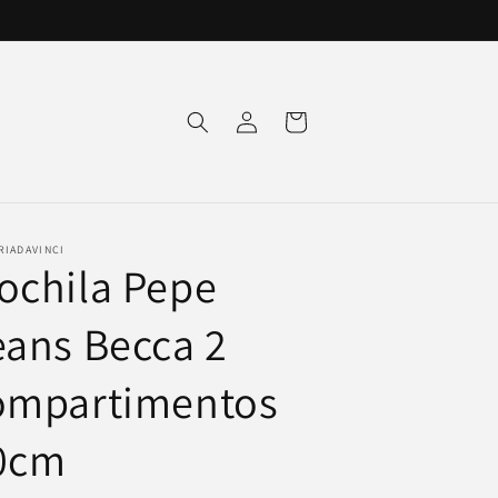
Iniciar
Carrito
sesión
RIADAVINCI
ochila Pepe
eans Becca 2
ompartimentos
0cm