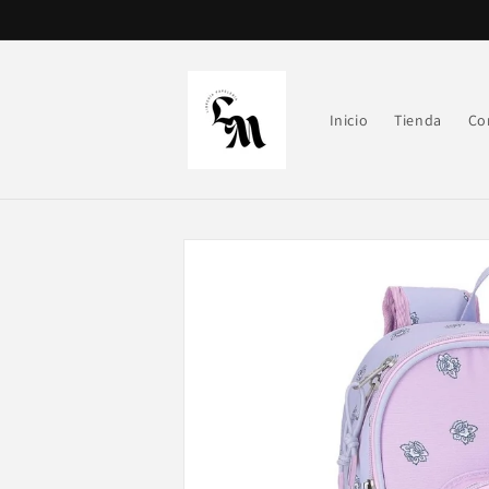
Ir
directamente
al contenido
Inicio
Tienda
Co
Ir
directamente
a la
información
del producto