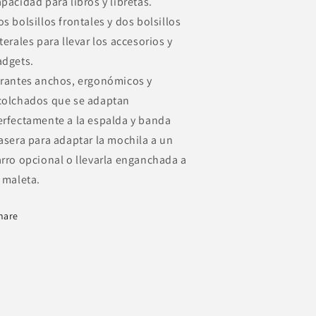
pacidad para libros y libretas.
s bolsillos frontales y dos bolsillos
terales para llevar los accesorios y
adgets.
irantes anchos, ergonómicos y
colchados que se adaptan
erfectamente a la espalda y banda
rasera para adaptar la mochila a un
arro opcional o llevarla enganchada a
a maleta.
hare