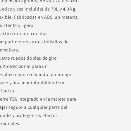
 una maleta grande de 48 x 70 x 28 cm
uedas y asa incluida) de 79L y 4,0 kg.
lexible. Fabricadas en ABS, un material
sistente y ligero.
ráctico interior con dos
ompartimentos y dos bolsillos de
remallera.
uatro ruedas dobles de giro
ultidireccional para un
esplazamiento cómodo, un rodaje
uave y una maniobrabilidad sin
sfuerzo.
ierre TSA integrado en la maleta para
iajar seguro a cualquier parte del
undo y proteger tus efectos
ersonales.