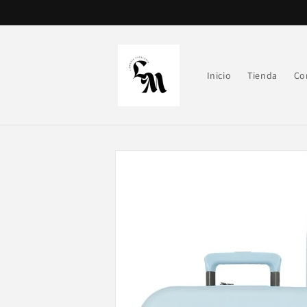
Ir
directamente
al contenido
Inicio
Tienda
Co
Ir
directamente
a la
información
del producto