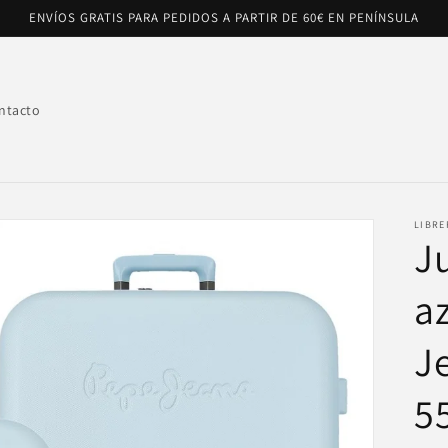
ENVÍOS GRATIS PARA PEDIDOS A PARTIR DE 60€ EN PENÍNSULA
ntacto
LIBRE
J
a
J
5