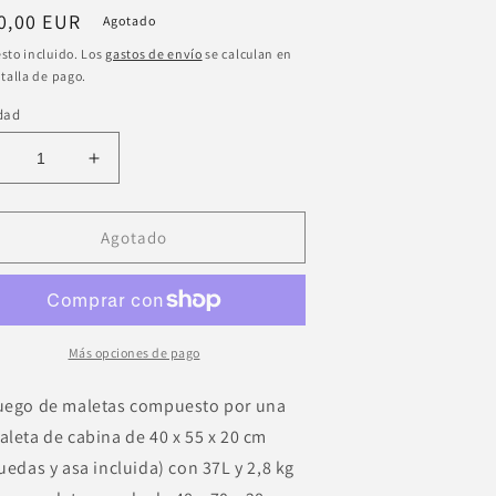
cio
0,00 EUR
Agotado
itual
sto incluido. Los
gastos de envío
se calculan en
talla de pago.
dad
educir
Aumentar
antidad
cantidad
ara
para
uego
Juego
Agotado
e
de
aletas
maletas
zul
azul
ígidas
rígidas
epe
Pepe
Más opciones de pago
eans
Jeans
ccent
Accent
uego de maletas compuesto por una
5/70cm
55/70cm
aleta de cabina de 40 x 55 x 20 cm
ruedas y asa incluida) con 37L y 2,8 kg