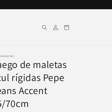
Iniciar
Carrito
sesión
RIADAVINCI
uego de maletas
zul rígidas Pepe
eans Accent
5/70cm