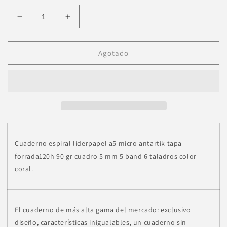
Reducir
Aumentar
cantidad
cantidad
para
para
Cuaderno
Cuaderno
Agotado
espiral
espiral
A5
A5
Antartik
Antartik
5mm
5mm
Coral
Coral
Cuaderno espiral liderpapel a5 micro antartik tapa
forrada120h 90 gr cuadro 5 mm 5 band 6 taladros color
coral.
El cuaderno de más alta gama del mercado: exclusivo
diseño, características inigualables, un cuaderno sin