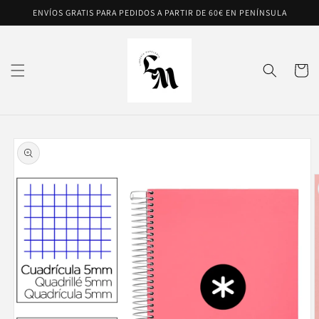
Ir
ENVÍOS GRATIS PARA PEDIDOS A PARTIR DE 60€ EN PENÍNSULA
directamente
al contenido
Carrito
Ir
directamente
a la
información
del producto