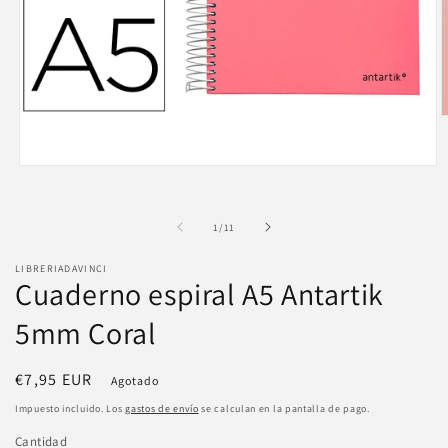
A
e
m
2
Abrir
e
elemento
u
multimedia
v
1
de
m
1
/
11
en
una
ventana
LIBRERIADAVINCI
modal
Cuaderno espiral A5 Antartik
5mm Coral
Precio
€7,95 EUR
Agotado
habitual
Impuesto incluido. Los
gastos de envío
se calculan en la pantalla de pago.
Cantidad