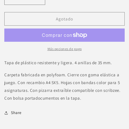
Reducir
Aumentar
cantidad
cantidad
para
para
Carpeblock
Carpeblock
Agotado
Oxford
Oxford
Amarillo
Amarillo
A4
A4
Más opciones de pago
Tapa de plástico resistente y ligera. 4 anillas de 35 mm.
Carpeta fabricada en polyfoam. Cierre con goma elástica a
juego. Con recambio A4 5X5. Hojas con bandas color para 5
asignaturas. Con pizarra extraíble compatible con scribzee.
Con bolsa portadocumentos en la tapa.
Share