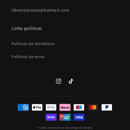
librerialamota@hotmail.com
Links políticas
Políticas de reembolso
Políticas de envío
Instagram
TikTok
Formas
de
pago
© 2026,
librerialamota
Tecnología de Shopify