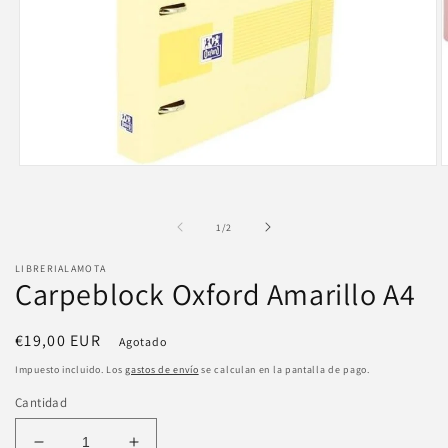
Abrir
A
elemento
e
multimedia
m
1
2
de
1
/
2
en
e
una
u
ventana
v
LIBRERIALAMOTA
modal
m
Carpeblock Oxford Amarillo A4
Precio
€19,00 EUR
Agotado
habitual
Impuesto incluido. Los
gastos de envío
se calculan en la pantalla de pago.
Cantidad