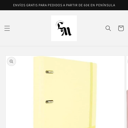
Ir
ENVÍOS GRATIS PARA PEDIDOS A PARTIR DE 60€ EN PENÍNSULA
directamente
al contenido
Carrito
Ir
directamente
a la
información
del producto