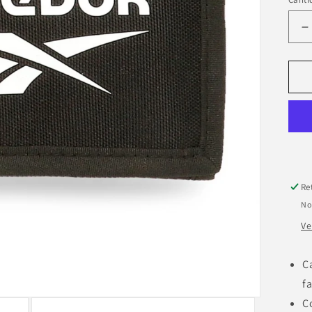
R
c
p
B
R
B
Re
No
Ve
C
f
C