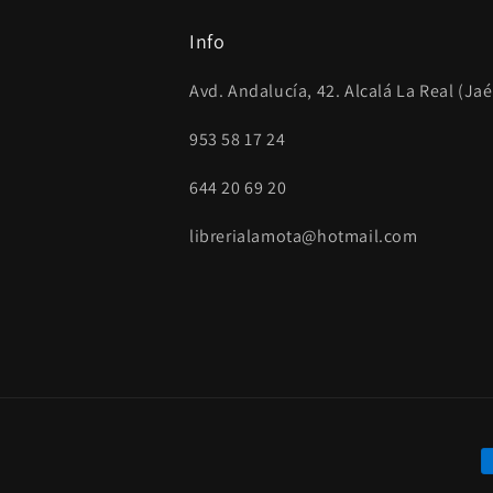
Info
Avd. Andalucía, 42. Alcalá La Real (Ja
953 58 17 24
644 20 69 20
librerialamota@hotmail.com
F
d