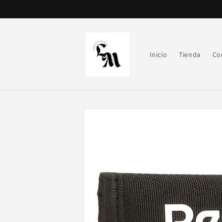
Ir
directamente
al contenido
Inicio
Tienda
Co
Ir
directamente
a la
información
del producto