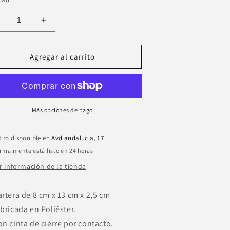
educir
Aumentar
antidad
cantidad
ara
para
illetero
Billetero
Agregar al carrito
eebok
Reebok
oston
Boston
Más opciones de pago
tiro disponible en
Avd andalucia, 17
rmalmente está listo en 24 horas
r información de la tienda
artera de 8 cm x 13 cm x 2,5 cm
abricada en Poliéster.
on cinta de cierre por contacto.