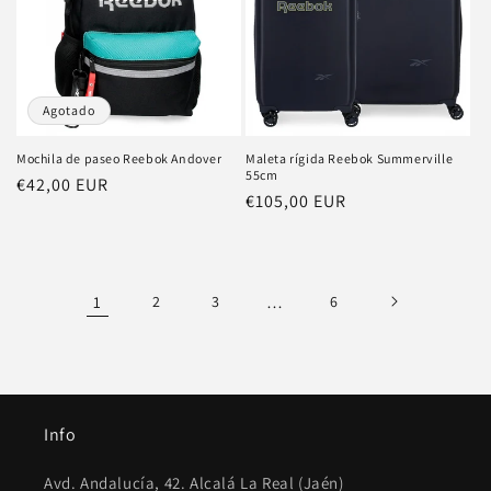
Agotado
Mochila de paseo Reebok Andover
Maleta rígida Reebok Summerville
55cm
Precio
€42,00 EUR
Precio
€105,00 EUR
habitual
habitual
1
2
3
…
6
Info
Avd. Andalucía, 42. Alcalá La Real (Jaén)