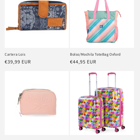
ó
n
:
Cartera Lois
Bolso/Mochila ToteBag Oxford
Precio
€39,99 EUR
Precio
€44,95 EUR
habitual
habitual