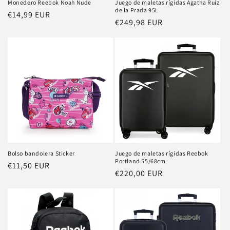
Monedero Reebok Noah Nude
Juego de maletas rígidas Agatha Ruiz
de la Prada 95L
Precio
€14,99 EUR
Precio
€249,98 EUR
habitual
habitual
Bolso bandolera Sticker
Juego de maletas rígidas Reebok
Portland 55/68cm
Precio
€11,50 EUR
Precio
€220,00 EUR
habitual
habitual