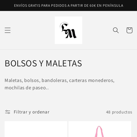
Ir
ENVÍOS GRATIS PARA PEDIDOS A PARTIR DE 60€ EN PENÍNSULA
directamente
al contenido
Carrito
C
BOLSOS Y MALETAS
o
Maletas, bolsos, bandoleras, carteras monederos,
l
mochilas de paseo..
e
c
Filtrar y ordenar
48 productos
c
i